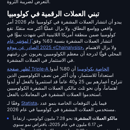
التعرض لضريبة الثروة.
تبني العملات الرقمية في كولومبيا
يبدو أن انتشار العملات المشفرة في كولومبيا عام 2026 أمر
واقعي وواسع النطاق، ولا يزال عمليًّا أكثر منه متقنًا. تقع
كولومبيا ضمن منطقة أمريكا اللاتينية التي شهدت نموًّا في
انتشار العملات المشفرة بنسبة 63% وفق
ًا لمؤشر عام
ولا يزال الاهتمام
2025 الصادر عن موقع «Chainalysis»،
المحلي قويًّا لدرجة أن معظم الكولومبيين يعربون عن رغبتهم
في الاستثمار في العملات المشفرة.
تُظهر صفحة Triple-A الخاصة بكولومبيا
أن 80% أبدوا
استعداداً للاستثمار، وأن أكثر من نصف الكولومبيين الذين
تتراوح أعمارهم بين 25 و40 عاماً قد استثمروا بالفعل أو أبدوا
اهتماماً، وأن نحو ثلث مالكي العملات المشفرة الكولومبيين
استخدموا العملات المشفرة في المعاملات بالفعل.
، فيما يلي التوقعات الخاصة بنمو عدد
Statista
وفقًا لـ
مستخدمي العملات المشفرة في كولومبيا في عام 2026.
مالكو العملات المشفرة:
نحو 7.28 مليون كولومبي، ارتفاعاً
من 6.17 مليون في عام 2025، بافتراض نمو سنوي