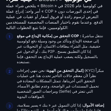
يتلخص شراء عملة « Bitcoin » في كولومبيا عام 2026 في
أمر واحد: إدراج عملة « COP » في إحدى البورصات دون
التعرض لرسوم زائدة أو فروق أسعار أو عقبات في عملية
الدفع. وعندما نقوم باختبار المنصات المخصصة للمستخدمين
الكولومبيين، فإننا نتبع الخطوات التالية:
ننتقل مباشرةً
التحقق من إمكانية الإيداع في موقع COP :
إلى صفحة الإيداع ونتأكد من وجود وسيلة دفع كولومبية
حقيقية، مثل الشراء ببطاقات الائتمان، أو التحويلات عبر
بنك ، أو الدخول عبر P2P . إذا كان التطبيق يسمح
بالتسجيل ولكنه يصعب عملية الإيداع بعد التحقق، فإننا
نستبعده.
إكمال التحقق من الهوية:
نحن ننهي إجراءات (KYC) مبكراً
نظراً لأن معظم حالات التأخير تحدث هنا. في عمليات
التحقق التي أجريناها، تتمثل المشكلات المعتادة في
تحميل المستندات غير الواضحة، وعدم تطابق الأسماء،
ومراجعات الصور الشخصية (Selfie) التي تتعثر في
الموافقات اليدوية.
إضافة الأموال:
إذا كان التمويل عبر « بنك » يسير بسلاسة،
فإننا عادةً ما نبدأ من هناك لأنه أسهل في التتبع وغالبًا ما