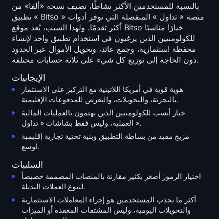
بالنسبة للمستخدمين الأكثر نشاطًا، تضيف نسخة «ألفا» من
تطبيق « Bitso » منصة « تداول » المنفصلة التي توفر أدوات
أكثر تقدمًا. ولهذا السبب، يُعد موقع Bitso خيارًا مناسبًا
للكولومبيين الذين يرغبون في استخدام تطبيق واحد لإنشاء
محفظة استثمارية، وجمع عائد، وتحويل الأموال عبر الحدود
دون الحاجة إلى توزيع كل شيء على ثلاثة حسابات مختلفة.
الإيجابيات
هوية قوية في أمريكا اللاتينية مع التركيز على الاستثمار
بالتجزئة، والتحويلات، والتعرض للمدفوعات الإقليمية.
خيار أنسب للكولومبيين الذين يهتمون بالعمليات المالية
العملية، وليس فقط بشاشات « تداول ».
مزيج مفيد من بساطة التطبيق وبنية تحتية تجارية إقليمية
أوسع.
السلبيات
اختيار الرموز أصغر بكثير مقارنة بالمنصات المصممة خصيصاً
لتنوع العملات البديلة.
أكثر ما يجذب المستخدمين هو إجراء المعاملات الاستثمارية
والتحويلات اليومية، وليس المشتقات المعقدة أو الميزات