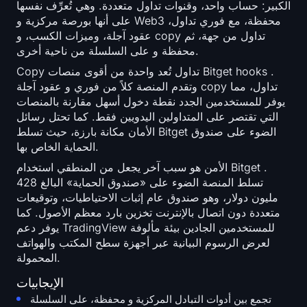
الكبير: حساب واحد، وقنوات تداول متعددة. وهي تُعرِّف نفسها
على أنها بورصة مركزية و Web3 محفظة، مع فوري تداول،
عقود آجلة، وميزات الكسب، و copy تداول من جهة، ثم
محفظة و على السلسلة من ناحية أخرى.
Copy تداول تُعد واحدة من أقوى منصات Bitget hooks .
وتقدم المنصة كلاً من فوري و عقود آجلة copy تداول، مما
يوفر للمستخدمين الجدد نقطة دخول أسهل مقارنة بالمنصات
التي تقتصر على المتداولين اليدويين فقط. كما تحتل رسائل
الأمان مكانة بارزة، حيث تسلط Bitget الضوء على صندوق
الحماية الخاص بها.
الأمن هو سبب آخر يجعل من المنطقي استخدام Bitget .
تسلط المنصة الضوء على «صندوق الحماية» البالغ 428
مليون دولار، وهو صندوق عام إثبات الاحتياطيات، وتوقيعات
متعددة دون اتصال بالإنترنت تخزين بارد معظم الأصول. كما
يوفر دعم TradingView للمستخدمين الجادين بيئة مألوفة
لعرض الرسوم البيانية عبر أجهزة سطح المكتب والهواتف
المحمولة.
الإيجابيات
تجمع بين أدوات التبادل المركزية و محفظة، على السلسلة