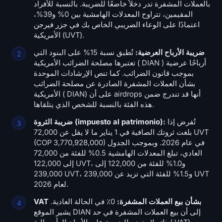
بالعملات المشفرة تدر دخلاً خاضعًا للضريبة. بالنسبة للأفراد
المقيمين، تتراوح المعدلات الهامشية بين 0% و39%،
اعتمادًا على الوعاء الضريبي الخاص بك في جزر فيرجن
الأمريكية (UVT).
ضريبة الأرباح العرضية:
تُطبق نسبة 15% على البنود التي
تعتبرها مصلحة الضرائب الأمريكية ( DIAN ) أرباحًا عرضية
بموجب قانون الضرائب. كما تنص الإرشادات الموحدة
بشأن العملات المشفرة الصادرة عن مصلحة الضرائب
الأمريكية ( DIAN) على أن airdrops أنها قد تندرج ضمن
هذه الفئة بالنسبة للشخص الذي يتلقاها.
تُفرض إذا
ضريبة الثروة (impuesto al patrimonio):
بلغت ثروتك الصافية في 1 يناير ما لا يقل عن 72,000 UVT
(COP 3,770,928,000) في عام 2026. وبموجب الجدول
العادي، تبلغ المعدلات الهامشية 0.5% للفئة من 72,000
إلى 122,000 UVT، و1.0% للفئة من 122,000 إلى
239,000 UVT، و1.5% للفئة التي تزيد عن 239,000 UVT
لعام 2026.
VAT بشأن بيع العملات المشفرة:
0٪ في الحالة العادية.
يشير الموقع DIAN إلى أن بيع العملات المشفرة في حد