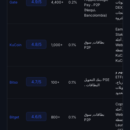
4.9/5
الروبوتات،
0.2%
4,400+
Gate
Pay ، P2P
تسجيل الدخول
التسجيل
DEX ،
(Nequi،
منتجات
Bancolombia)
الثروة
اللغة
Earn،
Staking ،
عقود آجلة،
بطاقات, سوق
4.8/5
KuCoin
1,000+
0.1%
Web3
P2P
محفظة،
KuCard ،
KuCoin 
الأسهم و
ETFs، Bi
بنك التحويل، PSE
4.7/5
ا، الأرباح،
0.1%
100+
Bitso
، البطاقات
التحويلات
بر الحدود
Copy تداول،
عقود آجلة،
Web3
بطاقات, سوق
4.6/5
Bitget
800+
0.1%
محفظة،
P2P
Launchp