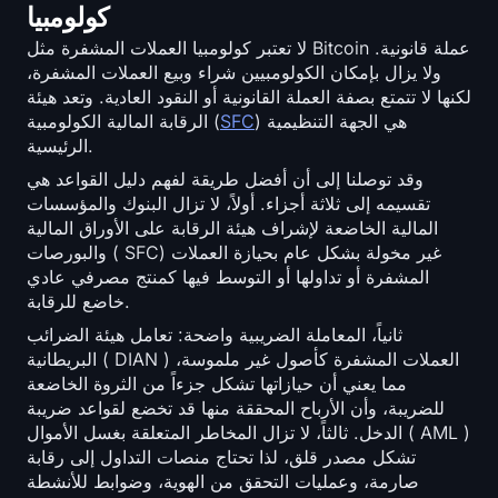
كولومبيا
لا تعتبر كولومبيا العملات المشفرة مثل Bitcoin عملة قانونية.
ولا يزال بإمكان الكولومبيين شراء وبيع العملات المشفرة،
لكنها لا تتمتع بصفة العملة القانونية أو النقود العادية. وتعد هيئة
) هي الجهة التنظيمية
SFC
الرقابة المالية الكولومبية (
الرئيسية.
وقد توصلنا إلى أن أفضل طريقة لفهم دليل القواعد هي
تقسيمه إلى ثلاثة أجزاء. أولاً، لا تزال البنوك والمؤسسات
المالية الخاضعة لإشراف هيئة الرقابة على الأوراق المالية
والبورصات ( SFC) غير مخولة بشكل عام بحيازة العملات
المشفرة أو تداولها أو التوسط فيها كمنتج مصرفي عادي
خاضع للرقابة.
ثانياً، المعاملة الضريبية واضحة: تعامل هيئة الضرائب
البريطانية ( DIAN ) العملات المشفرة كأصول غير ملموسة،
مما يعني أن حيازاتها تشكل جزءاً من الثروة الخاضعة
للضريبة، وأن الأرباح المحققة منها قد تخضع لقواعد ضريبة
الدخل. ثالثاً، لا تزال المخاطر المتعلقة بغسل الأموال ( AML )
تشكل مصدر قلق، لذا تحتاج منصات التداول إلى رقابة
صارمة، وعمليات التحقق من الهوية، وضوابط للأنشطة