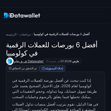
النشرة الإخبارية
أفضل 6 بورصات للعملات الرقمية في كولومبيا
مراجعات
الرئيسية
بحث
أفضل 6 بورصات للعملات الرقمية
في كولومبيا
متعقبات ETF
فريق Datawallet
بقلم
21 مارس 2026
آخر تحديث
Bitcoin ETFs
إخلاء المسؤولية
تم التحقق من الحقائق
Ethereum ETFs
إذا كنت تبحث عن أفضل بورصة للعملات الرقمية في
كولومبيا لعام 2026، فإن الاختيار الصحيح يعتمد على
طريقة تمويل حسابك، وما تتداوله، وحجم التعقيدات التي
صناديق Solana ETFs
يمكنك تحملها فيما يتعلق بالرسوم وعمليات السحب.
صناديق ETFs في Hyperliquid
في هذا الدليل، نقوم بترتيب أفضل منصات تداول العملات
المشفرة المتاحة للمستخدمين الكولومبيين استنادًا إلى