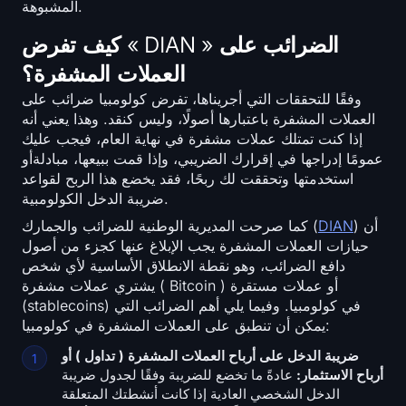
المشبوهة.
كيف تفرض « DIAN » الضرائب على
العملات المشفرة؟
وفقًا للتحققات التي أجريناها، تفرض كولومبيا ضرائب على
العملات المشفرة باعتبارها أصولًا، وليس كنقد. وهذا يعني أنه
إذا كنت تمتلك عملات مشفرة في نهاية العام، فيجب عليك
عمومًا إدراجها في إقرارك الضريبي، وإذا قمت ببيعها، مبادلةأو
استخدمتها وتحققت لك ربحًا، فقد يخضع هذا الربح لقواعد
ضريبة الدخل الكولومبية.
) أن
DIAN
كما صرحت المديرية الوطنية للضرائب والجمارك (
حيازات العملات المشفرة يجب الإبلاغ عنها كجزء من أصول
دافع الضرائب، وهو نقطة الانطلاق الأساسية لأي شخص
يشتري عملات مشفرة ( Bitcoin ) أو عملات مستقرة
(stablecoins) في كولومبيا. وفيما يلي أهم الضرائب التي
يمكن أن تنطبق على العملات المشفرة في كولومبيا:
ضريبة الدخل على أرباح العملات المشفرة ( تداول ) أو
أرباح الاستثمار:
عادةً ما تخضع للضريبة وفقًا لجدول ضريبة
الدخل الشخصي العادية إذا كانت أنشطتك المتعلقة