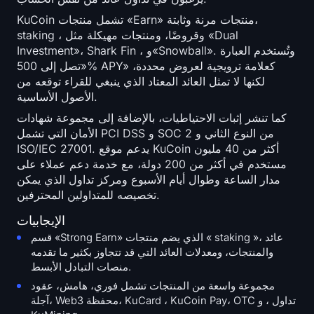
KuCoin تشمل منتجات «Earn» منتجات مرنة وثابتة،
staking ، وقروضًا، ومنتجات مهيكلة مثل «Dual
Investment»، Shark Fin ، و«Snowball». وتُستخدم العبارة
«تصل إلى 500% APY» كعلامة ترويجية لعروض محددة،
لكنها لا تمثل العائد المعتاد الذي ينبغي للقراء توقعه من
الأصول الأساسية.
كما تنشر إثبات الاحتياطيات، بالإضافة إلى مجموعة شهادات
الأمان التي تشمل PCI DSS و SOC 2 من النوع الثاني و
ISO/IEC 27001. يدعم موقع KuCoin أكثر من 40 مليون
مستخدم في أكثر من 200 دولة، مع خدمة دعم عملاء على
مدار الساعة وطوال أيام الأسبوع ومركز تداول الذي يمكن
تخصيصه للمتداولين المحترفين.
الإيجابيات
قسم «Strong Earn» الذي يضم منتجات « staking »، عائد
والمنتجات، ومعدلات العائد التي قد تتجاوز بكثير ما تقدمه
منصات التبادل الأبسط.
مجموعة واسعة من المنتجات تشمل فوري، هامش، عقود
آجلة، Web3 محفظة، KuCard ، KuCoin Pay، OTC تداول ، و