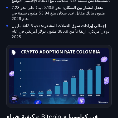
للمستخدمين بنسبة 18% يتماشى مع الاتجاه الإقليمي الأوسع.
معدل انتشار بين السكان:
نحو 13.5%، بناءً على نحو 7.28
مليون مالك مقابل عدد سكان يبلغ 53.94 مليون نسمة في
عام 2026.
إجمالي إيرادات سوق العملات المشفرة:
نحو 443.8 مليون
دولار أمريكي، ارتفاعاً من 385.9 مليون دولار أمريكي في عام
2025.
كيفية شراء « Bitcoin » في كولومبيا