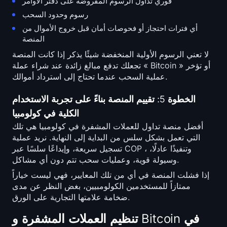
فوري تداول الرسوم المفروضة على دفتر الأوامر
رسوم وحدود السحب
أي فترات احتجاز أو فحوصات أمان قبل خروج الأموال من
المنصة
لا تعني الرسوم الأولية المنخفضة شيئًا يذكر إذا كانت المنصة
تجعلك تدفع مبالغ زائدة عند شراء عملة « Bitcoin » أو تؤخر
عملية السحب عندما تحتاج إلى استرداد أموالك.
الخطوة 5: تقييم المنصة بناءً على تجربة الاستخدام
الكلية في كولومبيا
أفضل منصة تداول للعملات المشفرة في كولومبيا هي تلك
التي تعمل بشكل سلس من البداية إلى النهاية. نريد عملية
تسجيل سريعة، وإيداعًا سلسًا عبر COP ، وتنفيذًا عادلًا،
وسيولة قوية، وعمليات سحب تتم دون أي مشاكل.
إذا فشلت المنصة في أي من تلك المعايير، فهي ليست خياراً
ممتازاً للمستخدمين الكولومبيين، بغض النظر عن مدى
ضخامة علامتها التجارية على الورق.
تنظيم العملات المشفرة و Bitcoin في