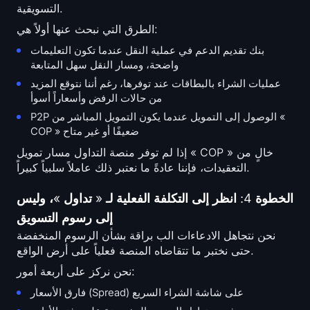
التسويقية.
الطرق التي نبحث عنها أولاً هي:
بنك تقديم الدعم في عملية النقل عندما تكون التعليمات
واضحة، ومسار النقل سهل المتابعة
عمليات الشراء بالبطاقات عند توفرها، رغم أننا نتوقع المزيد
من حالات الرفض وأسعاراً أسوأ
P2P الوصول إلى التمويل عندما يكون التمويل المباشر من «
COP » ضعيفًا أو غير متاح
إذا لم توفر منصة التداول مسار تمويل « COP » خالٍ من
التعقيدات، فإننا عادةً ما نعتبر ذلك عاملاً سلبياً كبيراً.
الخطوة 4: انظر إلى التكلفة الفعلية لـ « تداول »، وليس
إلى رسوم التسويق
نحن نتجاهل الادعاءات الب براقة بشأن الرسوم المنخفضة
حتى نختبر ما تتقاضاه المنصة فعلياً على أرض الواقع.
نحن نركز على أربعة أمور:
فارق الأسعار (Spread) على شاشة الشراء السريع