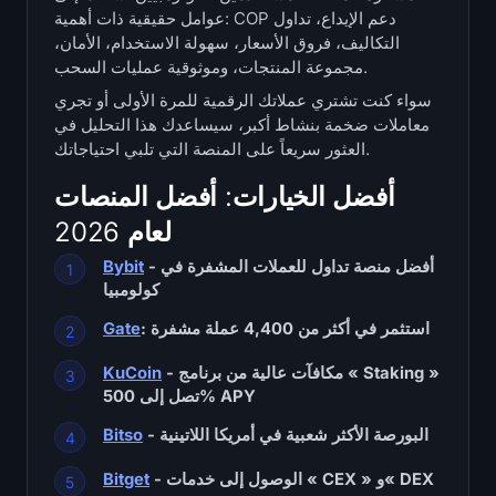
عوامل حقيقية ذات أهمية: COP دعم الإيداع، تداول
الخزائن
التكاليف، فروق الأسعار، سهولة الاستخدام، الأمان،
مجموعة المنتجات، وموثوقية عمليات السحب.
خزائن Bitcoin
سواء كنت تشتري عملاتك الرقمية للمرة الأولى أو تجري
معاملات ضخمة بنشاط أكبر، سيساعدك هذا التحليل في
خزائن Ethereum
العثور سريعاً على المنصة التي تلبي احتياجاتك.
خزائن Solana
أفضل الخيارات: أفضل المنصات
لعام 2026
خزائن Hyperliquid
- أفضل منصة تداول للعملات المشفرة في
Bybit
كولومبيا
Liquidations
: استثمر في أكثر من 4,400 عملة مشفرة
Gate
جميع Liquidations
- مكافآت عالية من برنامج « Staking »
KuCoin
تصل إلى 500% APY
خريطة حرارة BTC
- البورصة الأكثر شعبية في أمريكا اللاتينية
Bitso
خريطة حرارة ETH
- الوصول إلى خدمات « CEX » و« DEX
Bitget