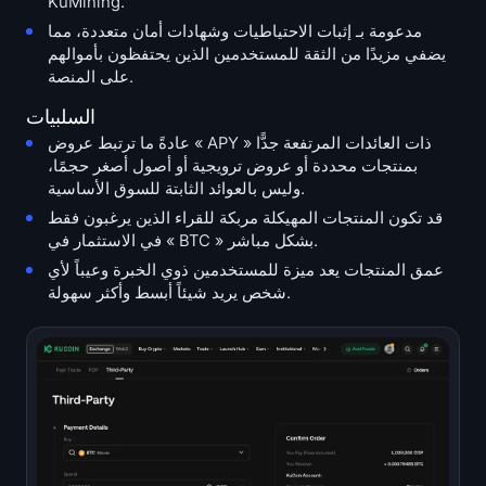
KuMining.
مدعومة بـ إثبات الاحتياطيات وشهادات أمان متعددة، مما
يضفي مزيدًا من الثقة للمستخدمين الذين يحتفظون بأموالهم
على المنصة.
السلبيات
عادةً ما ترتبط عروض « APY » ذات العائدات المرتفعة جدًّا
بمنتجات محددة أو عروض ترويجية أو أصول أصغر حجمًا،
وليس بالعوائد الثابتة للسوق الأساسية.
قد تكون المنتجات المهيكلة مربكة للقراء الذين يرغبون فقط
في الاستثمار في « BTC » بشكل مباشر.
عمق المنتجات يعد ميزة للمستخدمين ذوي الخبرة وعيباً لأي
شخص يريد شيئاً أبسط وأكثر سهولة.