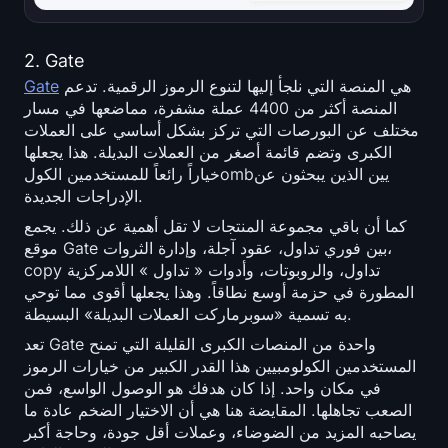
2. Gate
هي المنصة التي نلجأ إليها لتنوع الرموز الرقمية. تدعم
Gate
المنصة أكثر من 4400 عملة مشفرة، مماضعها في مسار
مختلف عن البورصات التي تركز بشكل أساسي على العملات
الكبرى وتضم قائمة أصغر من العملات البديلة. هذا يجعلها
خياراً رائعاً للمستخدمين الكولombيين الذين يبحثون عن
الإدراجات الجديدة.
كما أن باقي مجموعة المنتجات لا تقل أهمية عن ذلك. يجمع
موقع Gate بين فوري تداول، عقود آجلة، وإدارة الثروات،
copy تداول، والروبوتات، وأدوات « تداول » اللامركزية
المطورة في حزمة أوسع نطاقاً. وهذا يجعلها أقوى مما توحي
به تسمية «سوبرماركت العملات البديلة» البسيطة.
تعد Gate واحدة من المنصات الكبرى القليلة التي تمنح
المستخدمين الكولومبيين هذا القدر الكبير من خيارات الرموز
في مكان واحد. إذا كان هدفك هو الوصول الواسع، فمن
الصعب تجاهلها. المقايضة هنا هي أن الاختيار الضخم عادة ما
يصاحبه المزيد من الضوضاء، وعملات أقل جودة، وحاجة أكبر