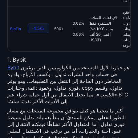
، CFDs
ري، عقود
آجلة، Copy
الإيداعات بالعملات
تداول،
المشفرة فقط
0.02%
4.5/5
روبوتات
(No-KYC ، بحد
-
500+
BloFin
الشبكة،
أقصى 20 ألف
0.06%
الحساب
USDT)
الموحد
1. Bybit
هو خيارنا الأول للمستخدمين الكولومبيين الذين يرغبون
Bybit
في حساب واحد للشراء، تداول ، وكسب الأرباح، وإدارة
المخاطر دون الحاجة إلى التنقل بين التطبيقات. وهو يوفر
فوري تداول، وعقود دائمة، وخيارات، copy تداول، وقسم
«الكسب»، مما يجعل الانتقال من أول عملية شراء عبر BTC
إلى الأدوات الأكثر تقدمًا سلسًا.
أكثر ما يعجبنا هو كيف تتوافق مجموعة المنتجات مع مسار
التطور الفعلي. يمكن للمبتدئ أن يبدأ بعمليات تداول بسيطة
فوري تداول، أما المتداول الأكثر نشاطًا فيمكنه الانتقال إلى
عقود آجلة والخيارات، أما من يرغب في الاستثمار السلبي
فيمكنه استخدام ميزة «Earn» دون مغادرة لوحة التحكم