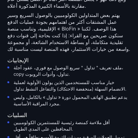
مقارنة بالأسماء الكبيرة المذكورة أعلاه.
يهتم بعض المتداولين الكولومبيين بالوصول السريع وسير
عمل المشتقات أكثر من اهتمامهم بجودة عمليات الدفع
الإقليمية، وتناسب منصة « BloFin » هذا الوصف. لكننا
سنكون صريحين مع القراء: إذا كنت بحاجة إلى قنوات دفع
تقليدية متكاملة، أو بساطة الاستخدام الشائعة، أو مجموعة
واسعة من خيارات الاستثمار، فهذه المنصة ليست مناسبة لك.
الإيجابيات
ملف تعريف " تداول " سريع الوصول مع فوري، عقود آجلة،
copy تداول، وأدوات الروبوت.
خيار مناسب للمستخدمين الذين يولون الأولوية لعملية
الانضمام السهلة (منخفضة الاحتكاك) والتفاعل النشط تداول.
يدعم تطبيق الهاتف المحمول دورة « تداول » بالكامل، وليس
مجرد المراقبة الأساسية.
السلبيات
أقل ملاءمة كمنصة رئيسية للمستثمرين الكولومبيين
المحافظين على المدى الطويل.
تمويل العملات الورقية وميزات الثروة الأوسع نطاقاً هي أقل