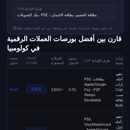
Open Interest
COP طرق الإيداع
بنك التحويلات، PSE ، بطاقة الخصم، بطاقة الائتمان
إجمالي القيمة المحجوزة
قد نتلقى عمولة عند إجراء معاملة عبر روابطنا، دون أي تكلفة إضافية عليك.
Rainbow Chart
قارن بين أفضل بورصات العملات الرقمية
العد التنازلي لـ halving
في كولومبيا
مؤشر gas الخاص بـ ETH
الميزات
رسوم
العملات
TRUST
منصة
COP طرق الإيداع
الرئيسية
التداول
المشفرة
SCORE
تداول
متتبع محفظة العملات المشفرة
ري، عقود
آجلة،
PSE، بطاقات،
الخيارات،
Apple/Google
حاسبة staking العملات المشفرة
5.0/5
Copy تداول،
Pay ، P2P
0.1%
2,500+
Bybit
الكسب،
(Nequi،
بطاقة «
Daviplata)
حول
Bybit »
ري، عقود
PSE،
آجلة، Copy
Visa/Mastercard
تداول،
، Apple/Google