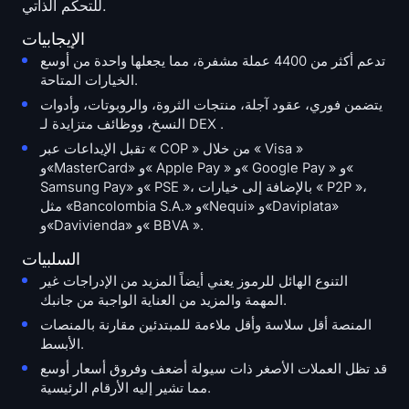
للتحكم الذاتي.
الإيجابيات
تدعم أكثر من 4400 عملة مشفرة، مما يجعلها واحدة من أوسع
الخيارات المتاحة.
يتضمن فوري، عقود آجلة، منتجات الثروة، والروبوتات، وأدوات
النسخ، ووظائف متزايدة لـ DEX .
تقبل الإيداعات عبر « COP » من خلال « Visa »
و«MasterCard» و« Apple Pay » و« Google Pay » و«
Samsung Pay» و« PSE »، بالإضافة إلى خيارات « P2P »،
مثل «Bancolombia S.A.» و«Nequi» و«Daviplata»
و«Davivienda» و« BBVA ».
السلبيات
التنوع الهائل للرموز يعني أيضاً المزيد من الإدراجات غير
المهمة والمزيد من العناية الواجبة من جانبك.
المنصة أقل سلاسة وأقل ملاءمة للمبتدئين مقارنة بالمنصات
الأبسط.
قد تظل العملات الأصغر ذات سيولة أضعف وفروق أسعار أوسع
مما تشير إليه الأرقام الرئيسية.