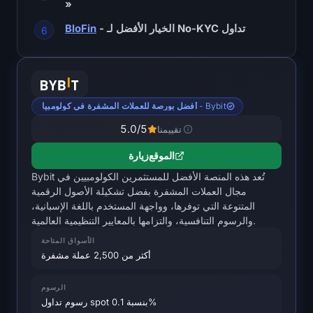
»
خريطة حرارة SOL
- الخيار الأفضل لـ No-KYC تداول
BloFin
خريطة حرارة HYPE
خريطة الحرارة ZEC
أفضل بورصة للعملات المشفرة في كولومبيا - Bybit
بيانات السوق
5.0
/5
تقييمنا
هيمنة Bitcoin
الموقع
زيارة
Bybit تُعد هذه المنصة الأفضل للمستثمرين الكولومبيين في
Altcoin Season Index
مجال العملات المشفرة بفضل تشكيلة الأصول الرقمية
المتنوعة التي توفرها، وواجهة المستخدم باللغة الإسبانية،
مؤشر الخوف والجشع
والرسوم التنافسية، والتزامها بالمعايير التنظيمية العالمية.
الأسواق المتاحة
خريطة حرارة RSI
أكثر من 2,500 عملة مشفرة
funding rates
الرسوم
رسوم تداول spot بنسبة 0.1%