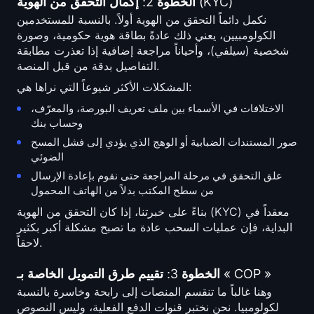
الخطوة 2: إكمال التحقق من الهوية (KYC)
نكمل دائماً التحقق من الهوية أولاً. بالنسبة للمستخدمين
الكولومبيين، يعني ذلك عادةً بطاقة هوية حكومية، وصورة
شخصية (سيلفي)، وأحياناً مراجعة إضافية إذا تعذرت مطابقة
التفاصيل بدقة من قبل المنصة.
المشكلات الأكثر شيوعاً التي نراها هي:
الاختلافات في الأسماء بين ملف تعريف البورصة، والمعرّف،
وحساب بنك
صور المستندات الضبابية أو الوهج الذي يؤدي إلى فشل المسح
الضوئي
علق التحقق في مرحلة المراجعة حتى نقوم بإعادة الإرسال
من سطح المكتب بدلاً من الهاتف المحمول
بناءً على خبرتنا، إذا كان التحقق من الهوية (KYC) معقداً في
البداية، فإن عمليات السحب عادة ما تصبح مشكلة أكبر بكثير
لاحقاً.
الخطوة 3: تقييم طرق التمويل الخاصة بـ « COP »
وهنا غالباً ما تنقسم المنصات إلى رابحة وخاسرة بالنسبة
لكولومبيا. نحن نختبر قنوات الدفع الفعلية، وليس النصوص