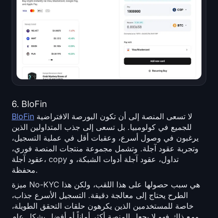
6. BloFin
لا تسعى المنصة إلى أن تكون البورصة الافتراضية
BloFin
للجميع في كولومبيا. بل تسعى إلى جذب المتداولين الذين
يرغبون في وصول أسرع، وعقبات أقل في عملية التسجيل،
وتجربة عقود آجلة. وتشمل مجموعة منتجات المنصة فوري،
عقود آجلة، copy تداول، عقود آجلة أدوات الشبكة، و
محفظة.
ميزة No-KYC هي سبب حصولها على هذا اللقب، ولكن هذا
الطرح يحتاج إلى معالجة دقيقة. التسجيل الأسرع جذاب،
خاصة للمستخدمين الذين يكرهون حلقات التحقق الطويلة،
ومع ذلك فهو لا يجعل المنصة أكثر أماناً أو أفضل بشكل عام