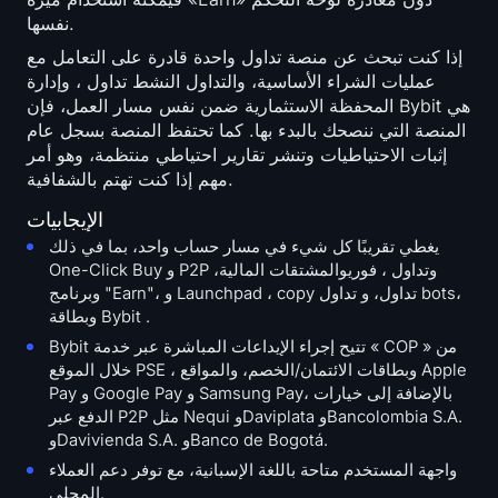
نفسها.
إذا كنت تبحث عن منصة تداول واحدة قادرة على التعامل مع
عمليات الشراء الأساسية، والتداول النشط تداول ، وإدارة
المحفظة الاستثمارية ضمن نفس مسار العمل، فإن Bybit هي
المنصة التي ننصحك بالبدء بها. كما تحتفظ المنصة بسجل عام
إثبات الاحتياطيات وتنشر تقارير احتياطي منتظمة، وهو أمر
مهم إذا كنت تهتم بالشفافية.
الإيجابيات
يغطي تقريبًا كل شيء في مسار حساب واحد، بما في ذلك
One-Click Buy و P2P وتداول ، فوريوالمشتقات المالية،
وبرنامج "Earn"، و Launchpad ، copy تداول، و تداول bots،
وبطاقة Bybit .
Bybit تتيح إجراء الإيداعات المباشرة عبر خدمة « COP » من
خلال الموقع PSE ، وبطاقات الائتمان/الخصم، والمواقع Apple
Pay و Google Pay و Samsung Pay، بالإضافة إلى خيارات
الدفع عبر P2P مثل Nequi وDaviplata وBancolombia S.A.
وDavivienda S.A. وBanco de Bogotá.
واجهة المستخدم متاحة باللغة الإسبانية، مع توفر دعم العملاء
المحلي.